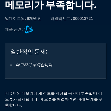
메모리가 부족합니다.
업데이트됨: 6개월 전
해결법 번호: 000013721
B
제품 관련:
a
t
t
일반적인 문제:
l
e
.
메모리가 부족합니다.
n
e
t
고
객
컴퓨터의 메모리에 새 정보를 저장할 공간이 부족할 때 이
지
오류가 표시됩니다. 이 오류를 해결하려면 아래 단계를 수
원
행합니다.