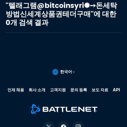
래
"텔래그램@bitcoinsyri✺➙돈세탁
그
방법신세계상품권테더구매"에 대한
램
0개 검색 결과
@bitcoinsyri✺➙
돈
세
탁
방
법
신
세
계
상
품
권
테
더
구
매"에