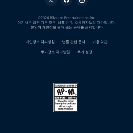
대
한
0
개
검
색
결
과