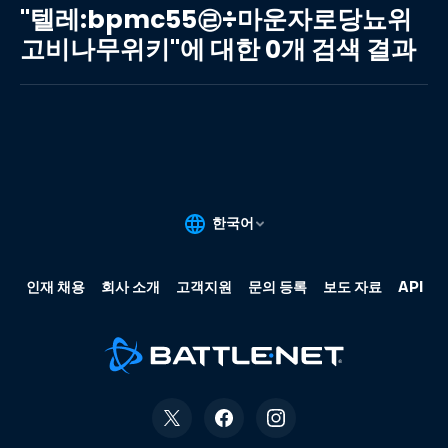
레:bpmc55
"텔레:bpmc55㉣÷마운자로당뇨위
㉣
고비나무위키"에 대한 0개 검색 결과
÷
마
운
자
로
당
뇨
위
고
비
나
무
위
키"에
대
한
0