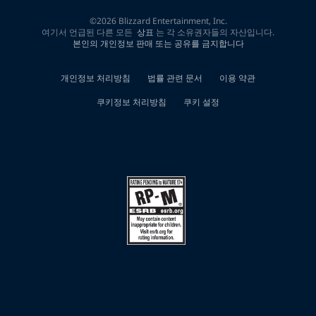
개
검
색
결
과