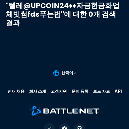
레
"텔레@UPCOIN24♦♦자금현금화업
@UPCOIN24♦♦
체빗썸fds푸는법"에 대한 0개 검색
자
결과
금
현
금
화
업
체
빗
썸
fds
푸
는
법"에
대
한
0
개