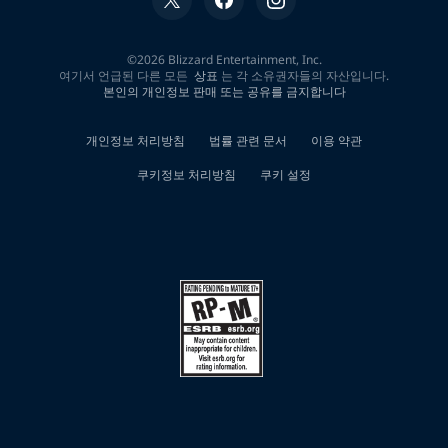
검
색
결
과