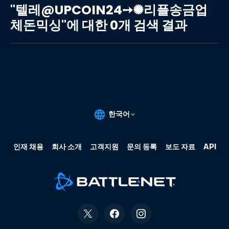
레
"텔레@UPCOIN24➙✺리플송금업
@UPCOIN24➙✺
체돈믹싱"에 대한 0개 검색 결과
리
플
송
금
업
체
돈
믹
싱"에
대
한
0
개
검
색
결
과