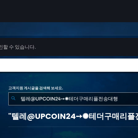
확인할 수 있습니다.
고객지원 게시글을 검색해 보세요.
"텔
레
"텔레@UPCOIN24➙✺테더구매리플전
@UPCOIN24➙✺
테
더