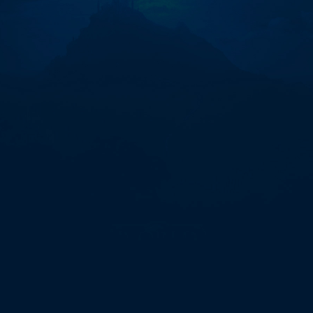
구
매
리
플
전
송
대
행"에
대
한
0
개
검
색
결
과