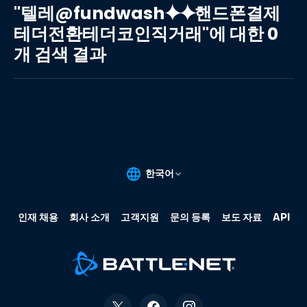
레
"텔레@fundwash⯌⯌핸드폰결제
@fundwash⯌⯌
테더전환테더코인직거래"에 대한 0
핸
개 검색 결과
드
폰
결
제
테
더
전
환
테
더
코
인
직
거
래"에
대