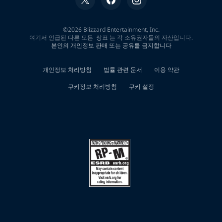
한
0
개
검
색
결
과