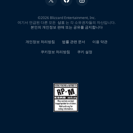
색
결
과