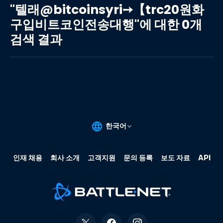
래
"텔래@bitcoinsyri➙【trc20원화
@bitcoinsyri➙【trc20
구입비트코인전송대행"에 대한 0개
원
검색 결과
화
구
입
비
트
코
인
전
송
대
행"에
대
한
0
개
검