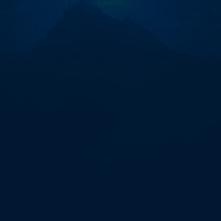
현
금
화
코
인
구
매
대
행
24
시"에
대
한
0
개
검
색
결
과