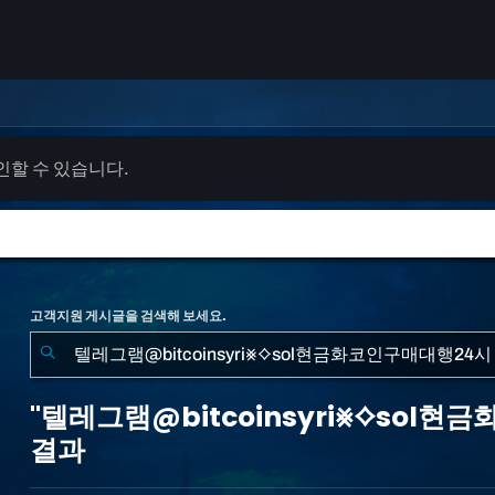
확인할 수 있습니다.
고객지원 게시글을 검색해 보세요.
"텔
레
"텔레그램@bitcoinsyri⨳⟡sol
그
결과
램
@bitcoinsyri⨳⟡sol