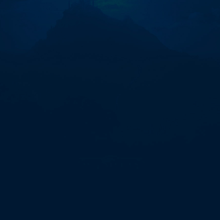
사
무
실
비
용
대
포
통
장"에
대
한
0
개
검
색
결
과