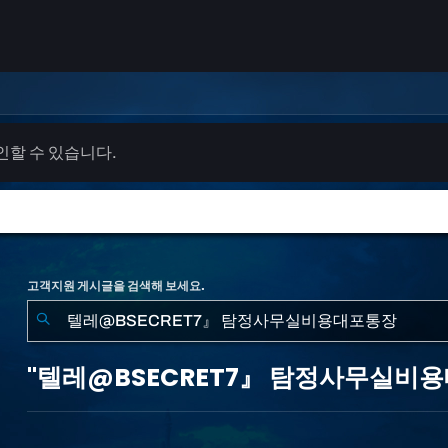
확인할 수 있습니다.
고객지원 게시글을 검색해 보세요.
"텔
레
"텔레@BSECRET7』 탐정사무실비용
@BSECRET7』
탐
정