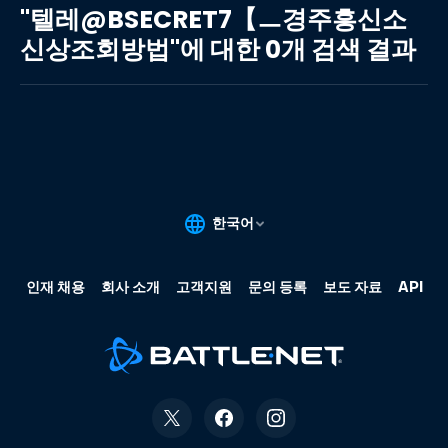
레
"텔레@BSECRET7【ㅡ경주흥신소
@BSECRET7【ㅡ
신상조회방법"에 대한 0개 검색 결과
경
주
흥
신
소
신
상
조
회
방
법"에
대
한
0
개
검
색