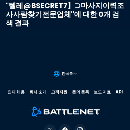
레
"텔레@BSECRET7】⊃마사지이력조
@BSECRET7】
사사람찾기전문업체"에 대한 0개 검
⊃
색 결과
마
사
지
이
력
조
사
사
람
찾
기
전
문
업
체"에
대