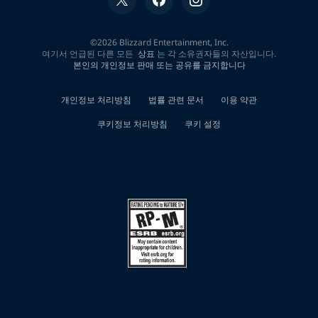
한
0
개
검
색
결
과