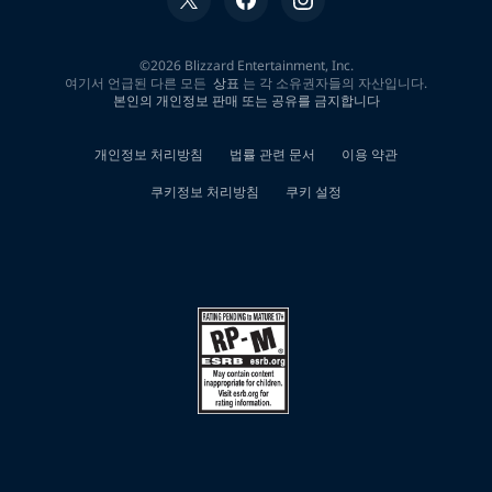
대
한
0
개
검
색
결
과