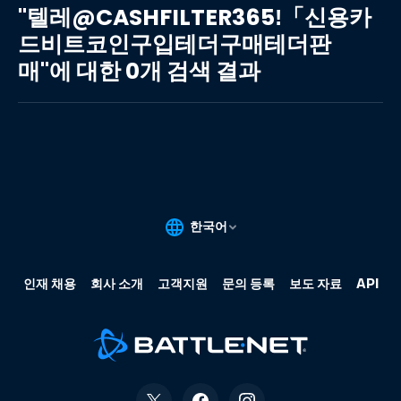
레
"텔레@CASHFILTER365ǃ「신용카
@CASHFILTER365ǃ「신
드비트코인구입테더구매테더판
용
매"에 대한 0개 검색 결과
카
드
비
트
코
인
구
입
테
더
구
매
테
더
판
매"에