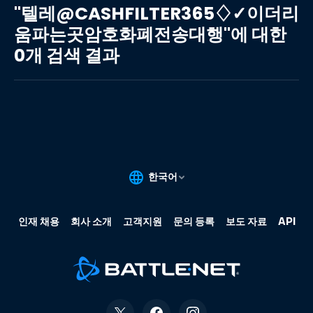
레
"텔레@CASHFILTER365♢✓이더리
@CASHFILTER365♢✓
움파는곳암호화폐전송대행"에 대한
이
0개 검색 결과
더
리
움
파
는
곳
암
호
화
폐
전
송
대
행"에
대
한