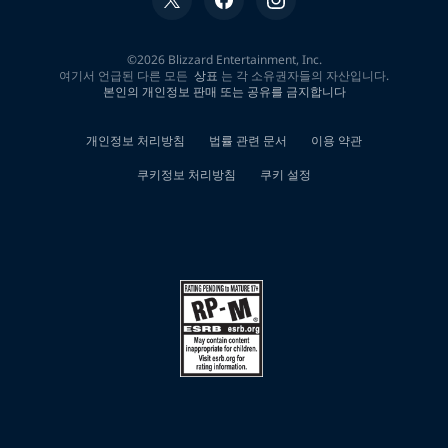
0
개
검
색
결
과