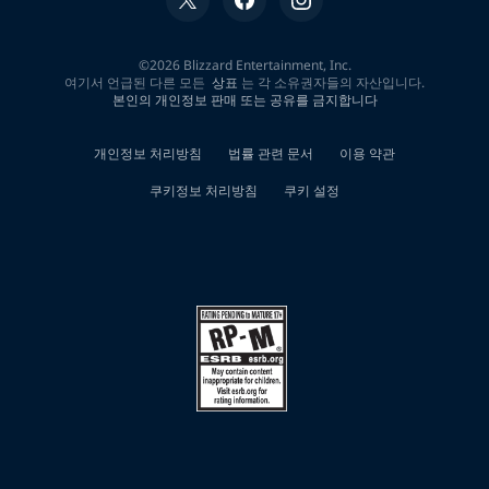
색
결
과