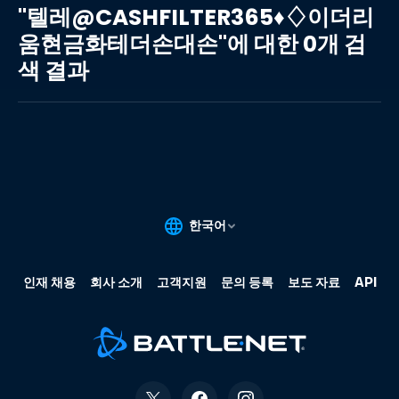
레
"텔레@CASHFILTER365♦♢이더리
@CASHFILTER365♦♢
움현금화테더손대손"에 대한 0개 검
이
색 결과
더
리
움
현
금
화
테
더
손
대
손"에
대
한
0
개
검