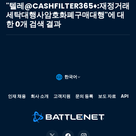
레
"텔레@CASHFILTER365♦:재정거래
@CASHFILTER365♦:
세탁대행사암호화폐구매대행"에 대
재
한 0개 검색 결과
정
거
래
세
탁
대
행
사
암
호
화
폐
구
매
대
행"에