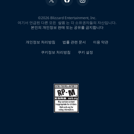
대
한
0
개
검
색
결
과