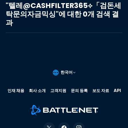
레
"텔레@CASHFILTER365⟡「검돈세
@CASHFILTER365⟡「검
탁문의자금믹싱"에 대한 0개 검색 결
돈
과
세
탁
문
의
자
금
믹
싱"에
대
한
0
개
검
색
결
과