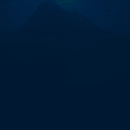
처
국
내
거
래
소
fds
피
하
는
법"에
대
한
0
개
검
색
결
과