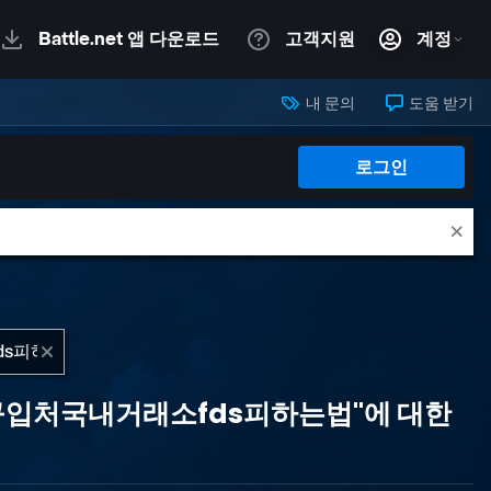
내 문의
도움 받기
로그인
dc구입처국내거래소fds피하는법"에 대한