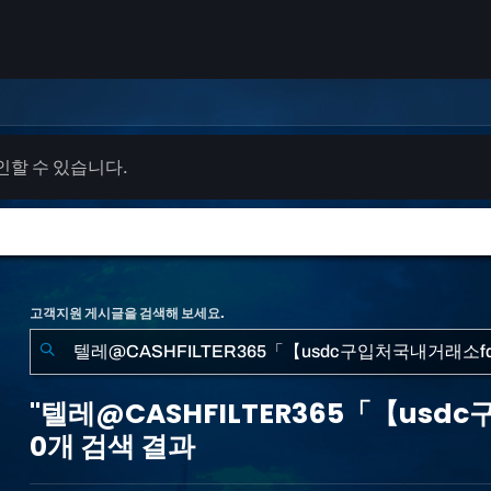
확인할 수 있습니다.
고객지원 게시글을 검색해 보세요.
"텔
레
"텔레@CASHFILTER365「【us
@CASHFILTER365「【usdc
0개 검색 결과
구
입