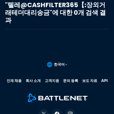
레
"텔레@CASHFILTER365【:장외거
@CASHFILTER365【:
래테더대리송금"에 대한 0개 검색 결
장
과
외
거
래
테
더
대
리
송
금"에
대
한
0
개
검
색
결