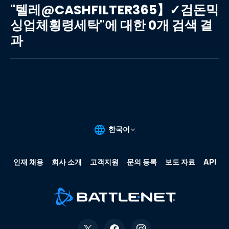
레
"텔레@CASHFILTER365】✓검돈믹
@CASHFILTER365】
싱업체횡령세탁"에 대한 0개 검색 결
✓
과
검
돈
믹
싱
업
체
횡
령
세
탁"에
대
한
0
개
검
색