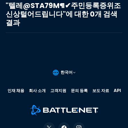
레
"텔레@STA79M¶✔주민등록증위조
@STA79M¶✔
신상털어드립니다"에 대한 0개 검색
주
결과
민
등
록
증
위
조
신
상
털
어
드
립
니
다"에
대
한