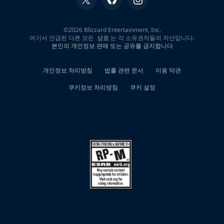
0
개
검
색
결
과