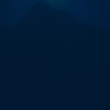
포
항
심
부
름
센
터
파
주
심
부
름
센
터"에
대
한
0
개
검