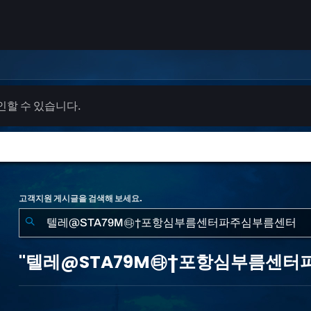
확인할 수 있습니다.
고객지원 게시글을 검색해 보세요.
"텔
레
"텔레@STA79M㉹†포항심부름센터파
@STA79M
㉹
†