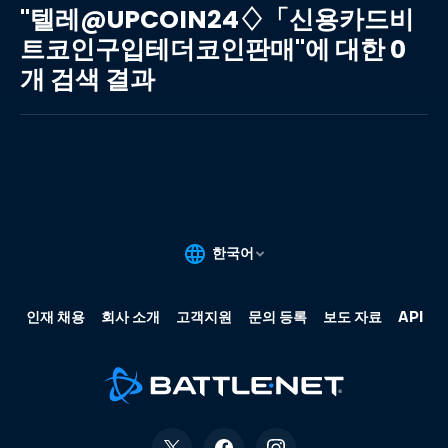
레
"텔레@UPCOIN24♢「신용카드비
@UPCOIN24♢「신
트코인구입테더코인판매"에 대한 0
용
개 검색 결과
카
드
비
트
코
인
구
입
테
더
코
인
판
매"에
대
한