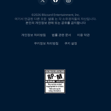
0
개
검
색
결
과