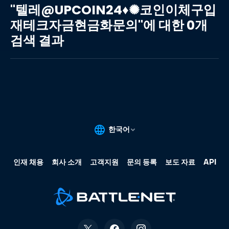
레
"텔레@UPCOIN24♦✺코인이체구입
@UPCOIN24♦✺
재테크자금현금화문의"에 대한 0개
코
검색 결과
인
이
체
구
입
재
테
크
자
금
현
금
화
문
의"에
대