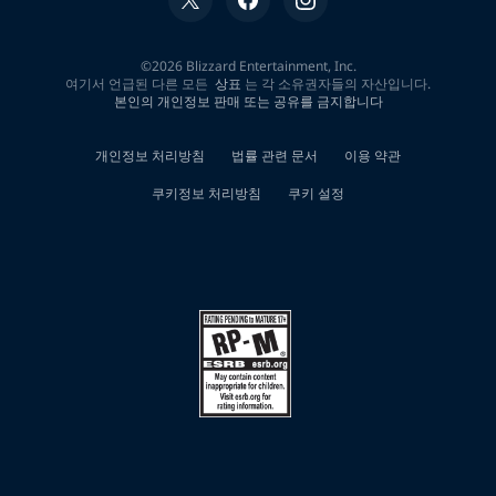
한
0
개
검
색
결
과