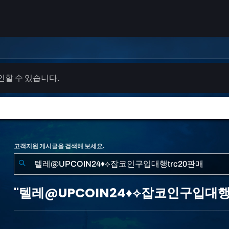
확인할 수 있습니다.
고객지원 게시글을 검색해 보세요.
"텔
레
"텔레@UPCOIN24♦⟡잡코인구입대행t
@UPCOIN24♦⟡
잡
코