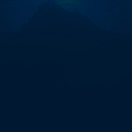
인
구
입
대
행
trc20
판
매"에
대
한
0
개
검
색
결
과