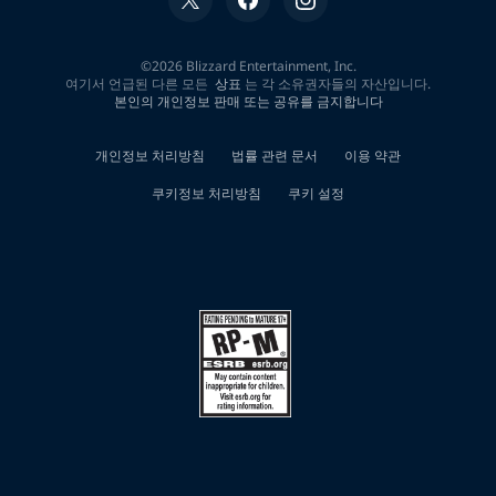
0
개
검
색
결
과