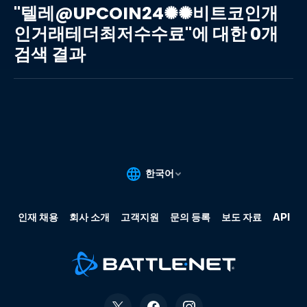
레
"텔레@UPCOIN24✺✺비트코인개
@UPCOIN24✺✺
인거래테더최저수수료"에 대한 0개
비
검색 결과
트
코
인
개
인
거
래
테
더
최
저
수
수
료"에
대
한