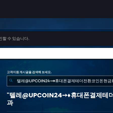
확인할 수 있습니다.
고객지원 게시글을 검색해 보세요.
"텔
레
"텔레@UPCOIN24➙♦휴대폰결제테
@UPCOIN24➙♦
과
휴
대