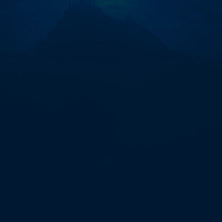
폰
결
제
테
더
전
환
코
인
돈
현
금
화"에
대
한
0
개
검
색