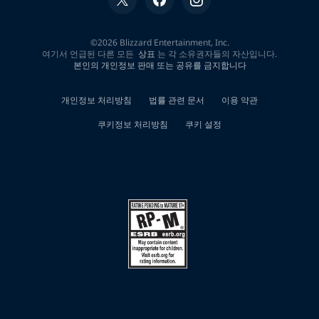
화"에
대
한
0
개
검
색
결
과