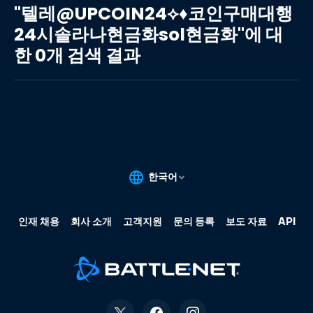
레
"텔레@UPCOIN24⟡♦코인구매대행
@UPCOIN24⟡♦
24시솔라나현금화sol현금화"에 대
코
한 0개 검색 결과
인
구
매
대
행
24
시
솔
라
나
현
금
화
sol
현
금