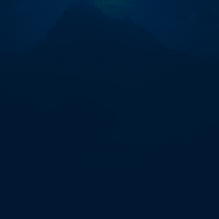
카
드
비
트
코
인
구
매
방
법
비
트
코
인
사
는
법"에
대
한