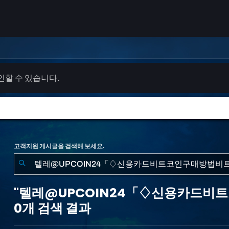
확인할 수 있습니다.
고객지원 게시글을 검색해 보세요.
"텔
레
"텔레@UPCOIN24「♢신용카드비
@UPCOIN24「♢
0개 검색 결과
신
용