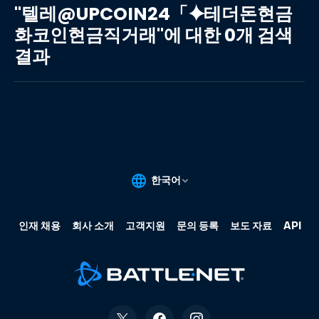
레
"텔레@UPCOIN24「⯌테더돈현금
@UPCOIN24「⯌
화코인현금직거래"에 대한 0개 검색
테
결과
더
돈
현
금
화
코
인
현
금
직
거
래"에
대
한
0
개