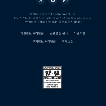
검
색
결
과