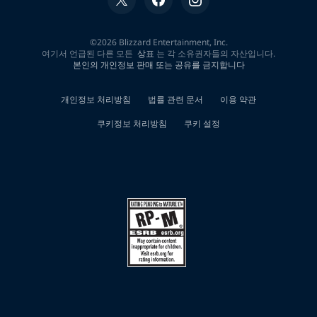
0
개
검
색
결
과