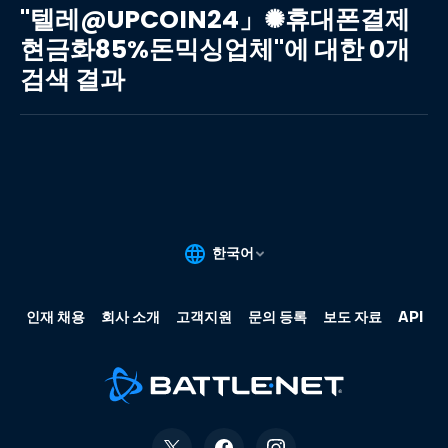
레
"텔레@UPCOIN24」✺휴대폰결제
@UPCOIN24」
현금화85%돈믹싱업체"에 대한 0개
✺
검색 결과
휴
대
폰
결
제
현
금
화
85%
돈
믹
싱
업
체"에
대
한