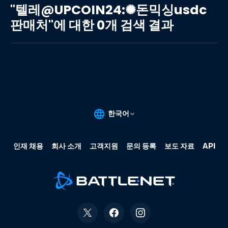
레
"텔레@UPCOIN24:✺돈믹싱usdc
@UPCOIN24:✺
판매처"에 대한 0개 검색 결과
돈
믹
싱
usdc
판
매
처"에
대
한
0
개
검
색
결
과