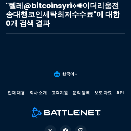
레
"텔레@bitcoinsyri⟡✺이더리움전
@bitcoinsyri⟡✺
송대행코인세탁최저수수료"에 대한
이
0개 검색 결과
더
리
움
전
송
대
행
코
인
세
탁
최
저
수
수
료"에