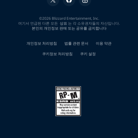
대
한
0
개
검
색
결
과