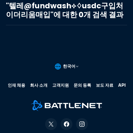
레
"텔레@fundwash⟡♢usdc구입처
@fundwash⟡♢usdc
이더리움매입"에 대한 0개 검색 결과
구
입
처
이
더
리
움
매
입"에
대
한
0
개
검
색
결
과