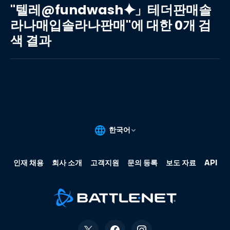
레
"텔레@fundwash⯌」테더판매솔
@fundwash⯌」
라나매입솔라나판매"에 대한 0개 검
테
색 결과
더
판
매
솔
라
나
매
입
솔
라
나
판
매"에
대
한
0