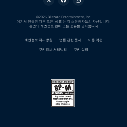
개
검
색
결
과