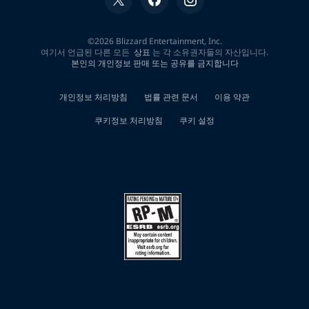
색
결
과