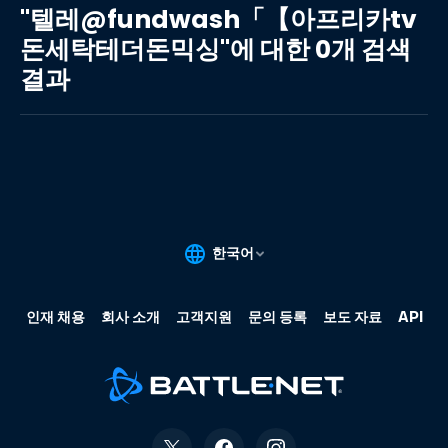
레
"텔레@fundwash「【아프리카tv
@fundwash「【아
돈세탁테더돈믹싱"에 대한 0개 검색
프
결과
리
카
tv
돈
세
탁
테
더
돈
믹
싱"에
대
한
0
개
검