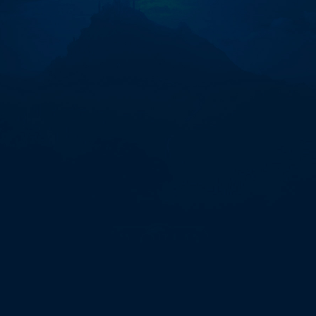
원
화
환
전
이
더
리
움
리
플"에
대
한
0
개
검
색
결
과