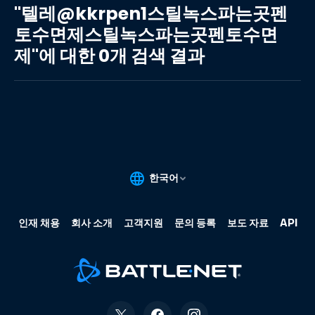
레
"텔레@kkrpen1스틸녹스파는곳펜
@kkrpen1
토수면제스틸녹스파는곳펜토수면
스
제"에 대한 0개 검색 결과
틸
녹
스
파
는
곳
펜
토
수
면
제
스
틸
녹
스
파