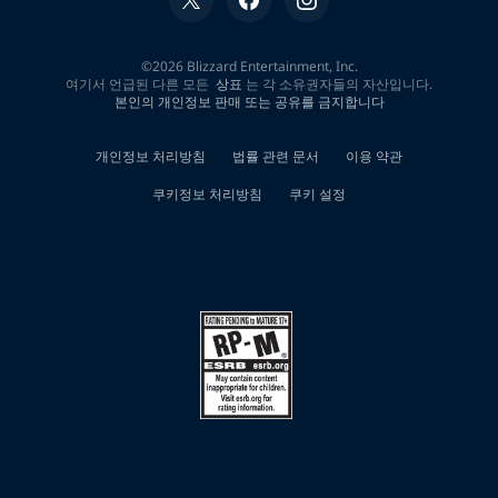
는
곳
펜
토
수
면
제"에
대
한
0
개
검
색
결
과