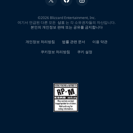
0
개
검
색
결
과