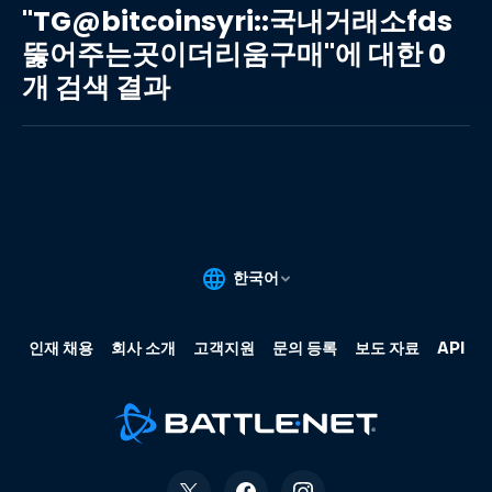
국
"TG@bitcoinsyri::국내거래소fds
내
뚫어주는곳이더리움구매"에 대한 0
거
개 검색 결과
래
소
fds
뚫
어
주
는
곳
이
더
리
움
구
매"에
대
한