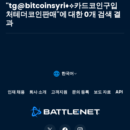
카
"tg@bitcoinsyri♦⟡카드코인구입
드
처테더코인판매"에 대한 0개 검색 결
코
과
인
구
입
처
테
더
코
인
판
매"에
대
한
0
개
검
색