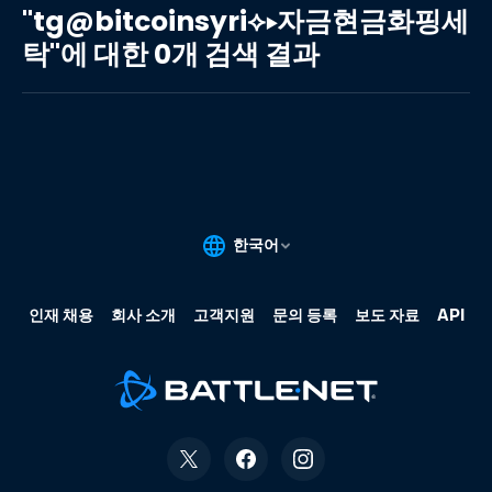
자
"tg@bitcoinsyri⟡▸자금현금화핑세
금
탁"에 대한 0개 검색 결과
현
금
화
핑
세
탁"에
대
한
0
개
검
색
결
과