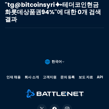
테
"tg@bitcoinsyri⯌▸테더코인현금
더
화롯데상품권94%"에 대한 0개 검색
코
결과
인
현
금
화
롯
데
상
품
권
94%"에
대
한
0
개
검
색