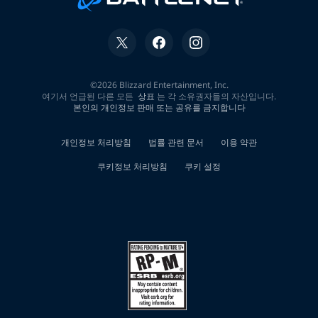
제
무
직
자
50
만
원
소
액
대
출
신
용
회
복
자
소
액
작