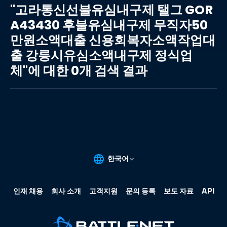
라
"고라통신선불유심내구제 탤그 GOR
통
A43430 후불유심내구제 무직자50
신
만원소액대출 신용회복자소액작업대
선
불
출 강릉시유심소액내구제 정식업
유
체"에 대한 0개 검색 결과
심
내
구
제
탤
그
GORA43430
후
불
유
심
내
구