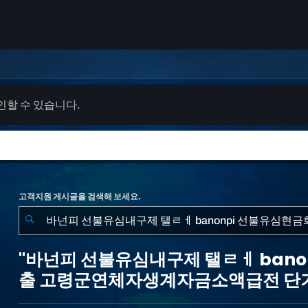
확인할 수 있습니다.
고객지원 게시글을 검색해 보세요.
"바
넌
"바넌피 선불유심내구제 탤ㄹㅔ ban
피
출 고령군연체자생계자금소액급전 단기
선
불