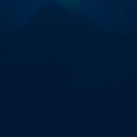
유
심
내
구
제
탤
ㄹ
ㅔ
banonpi
선
불
유
심
현
금
화
핸
드
폰