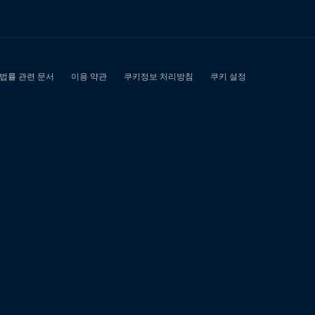
전
단
기
연
체
기
록
대
출"에
대
한
0
개
검
색
결
과