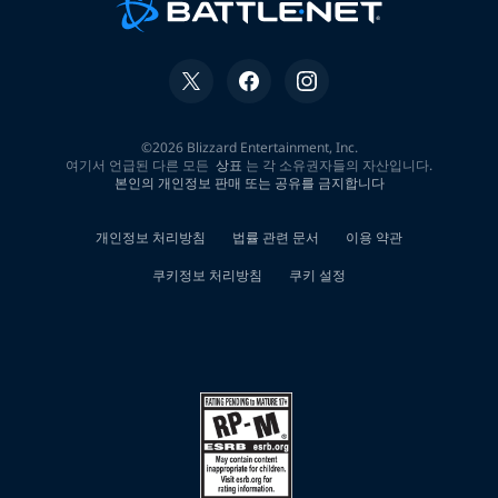
알
바
페
크
박
컨
설
팅
수
원
시
중
년
여
성
재
택
알
바