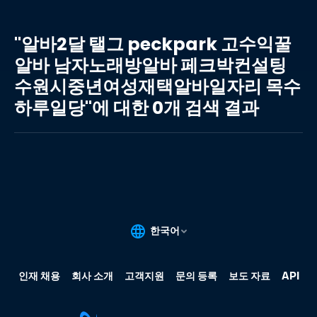
"알
바
"알바2달 탤그 peckpark 고수익꿀
2
알바 남자노래방알바 페크박컨설팅
달
수원시중년여성재택알바일자리 목수
탤
그
하루일당"에 대한 0개 검색 결과
peckpark
고
수
익
꿀
알
바
남
자
노
래
방