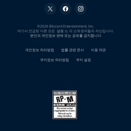
일
알
바
페
크
박
컨
설
팅
배
달
대
행
일
당
영
광
군
꿀