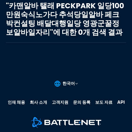
맨
"카맨알바 탤래 PECKPARK 일당100
알
만원숙식노가다 추석당일알바 페크
바
박컨설팅 배달대행일당 영광군꿀정
탤
래
보알바일자리"에 대한 0개 검색 결과
PECKPARK
일
당
100
만
원
숙
식
노
가
다
추
석
당