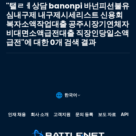
ㄹ
"탤ㄹㅔ상담 banonpi 바넌피선불유
ㅔ
심내구제 내구제시세리스트 신용회
상
복자소액작업대출 공주시장기연체자
담
banonpi
비대면소액급전대출 직장인당일소액
바
급전"에 대한 0개 검색 결과
넌
피
선
불
유
심
내
구
제
내
구
제
시