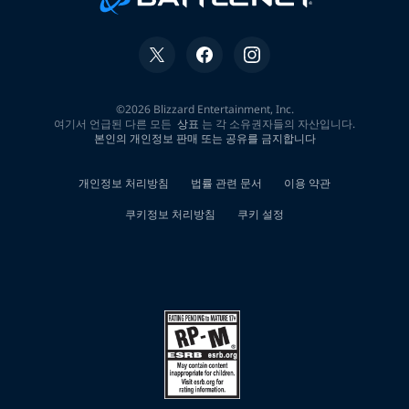
세
리
스
트
신
용
회
복
자
소
액
작
업
대
출
공
주
시
장