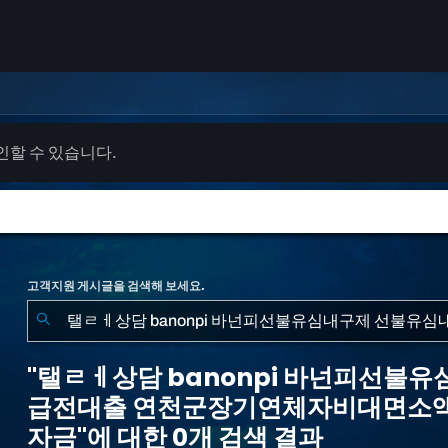
확인할 수 있습니다.
고객지원 게시글을 검색해 보세요.
"탤
ㄹ
"탤ㄹㅔ상담 banonpi 바넌피선불
ㅔ
급전대출 연천군장기연체자비대면소
상
자금"에 대한 0개 검색 결과
담