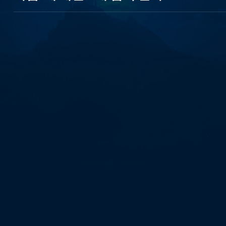
banonpi
바
넌
피
선
불
유
심
내
구
제
선
불
유
심
내
구
제
9