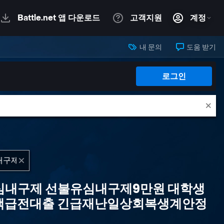
내 문의
도움 받기
로그인
유심내구제 선불유심내구제9만원 대학생
액급전대출 긴급재난일상회복생계안정