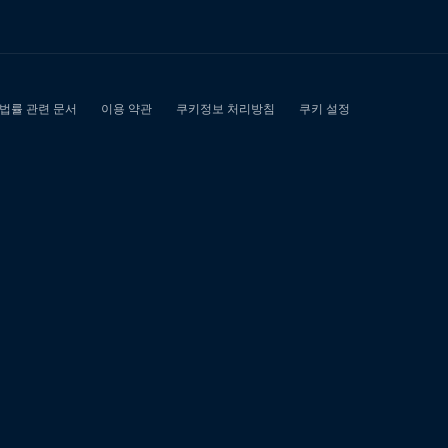
면
소
액
급
전
대
출
긴
급
재
난
일
상
회
복
생
계
안