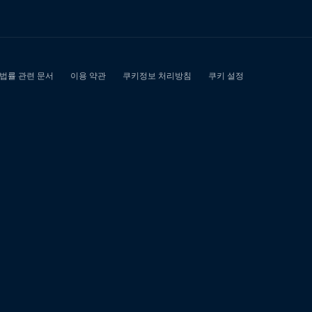
의
송
파
구
소
액
급
전
대
출
정
식
업
체"에
대
한
0
개