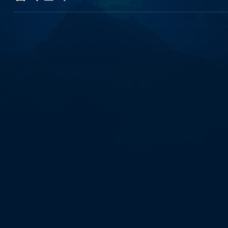
Banonpi
정
부
지
원
긴
급
생
계
비
대
출
당
일
가
전
내
구
제