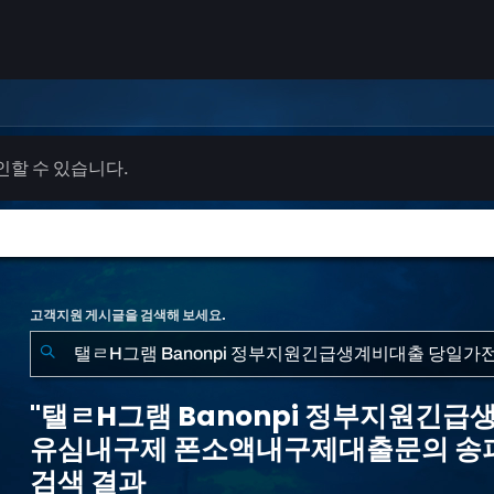
확인할 수 있습니다.
고객지원 게시글을 검색해 보세요.
"탤
ㄹ
"탤ㄹH그램 Banonpi 정부지원긴
H
유심내구제 폰소액내구제대출문의 송파
그
검색 결과
램