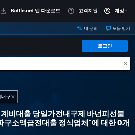
내 문의
도움 받기
로그인
급생계비대출 당일가전내구제 바넌피선불
구소액급전대출 정식업체"에 대한 0개