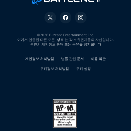
바
넌
피
선
불
유
심
내
구
제
달
심
매
입
문
의
천
안
시